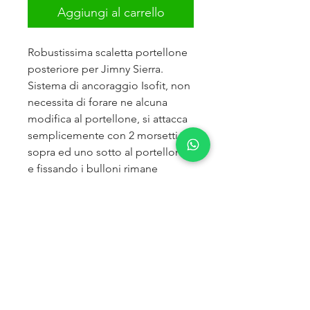
Aggiungi al carrello
Robustissima scaletta portellone
posteriore per Jimny Sierra.
Sistema di ancoraggio Isofit, non
necessita di forare ne alcuna
modifica al portellone, si attacca
semplicemente con 2 morsetti
sopra ed uno sotto al portellone
e fissando i bulloni rimane
solidalmente ancorata.
Realizzata in alluminio scatolato,
il peso contenuto (4kg) non fa
gravare nessun peso rilevante sul
portellone.
Praticissima per salire sul tetto, si
può montare sia a sinistra (come
in foto), sia a destra della ruota di