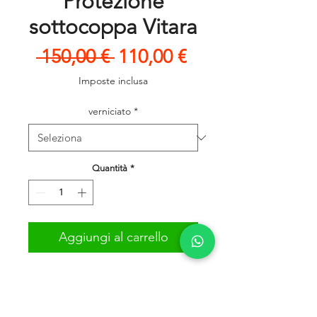
Protezione
sottocoppa Vitara
Prezzo
Prezzo
 150,00 € 
110,00 €
regolare
scontato
Imposte inclusa
verniciato
*
Quantità
*
Aggiungi al carrello
Protezione coppa motore e
differenziale anteriore.
COMPLETO DI STAFFAGGIO E