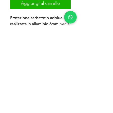
Aggiungi al carrello
Protezione serbatotio adblue
realizzata in alluminio 6mm
per la
massima resistenza e leggerezza.
Comprensiva di kit montaggio e
bulloneria.
Si installa senza modifiche al
veicolo
sfruttando fori già
esistenti sul telaio.
PER FORD RANGER DAL 2012
Privacy Policy
GDPR