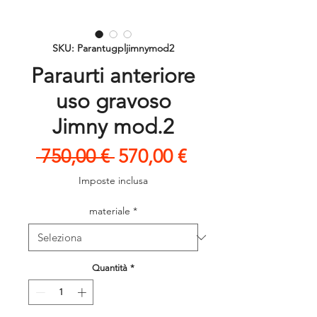
SKU: Parantugpljimnymod2
Paraurti anteriore
uso gravoso
Jimny mod.2
Prezzo
Prezzo
 750,00 € 
570,00 €
regolare
scontato
Imposte inclusa
materiale
*
Quantità
*