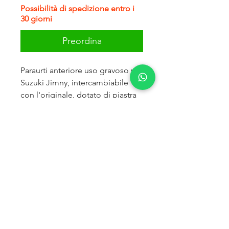
Possibilità di spedizione entro i
30 giorni
Preordina
Paraurti anteriore uso gravoso per
Suzuki Jimny, intercambiabile
con l'originale, dotato di piastra
verricello.
Il kit comprende:
paraurti, supporti paraurti, bulloni
e dadi di montaggio, due faretti a
led
Disponibile sia in acciaio che in
alluminio