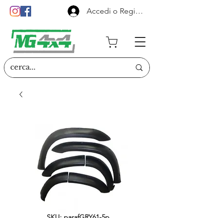
Accedi o Registrati
SKU: parafGRY61-5p