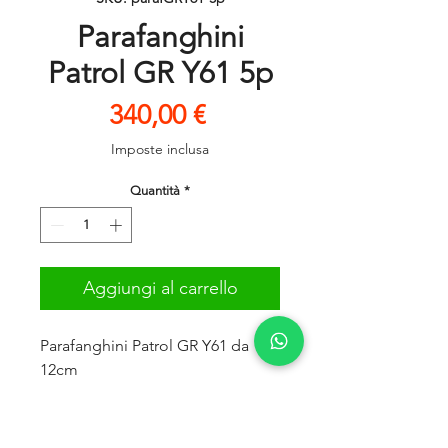
Parafanghini
Patrol GR Y61 5p
Prezzo
340,00 €
Imposte inclusa
Quantità
*
Aggiungi al carrello
Parafanghini Patrol GR Y61 da
12cm
Modello 5 porte
Anno dal 1997 al 2005
Realizzati in ABS