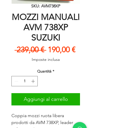
SKU: AVM738XP
MOZZI MANUALI
AVM 738XP
SUZUKI
Prezzo
Prezzo
 239,00 € 
190,00 €
regolare
scontato
Imposte inclusa
Quantità
*
Aggiungi al carrello
Coppia mozzi ruota libera
prodotti da AVM 738XP, leader