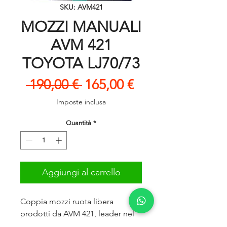
SKU: AVM421
MOZZI MANUALI
AVM 421
TOYOTA LJ70/73
Prezzo
Prezzo
 190,00 € 
165,00 €
regolare
scontato
Imposte inclusa
Quantità
*
Aggiungi al carrello
Coppia mozzi ruota libera
prodotti da AVM 421, leader nel
settore!