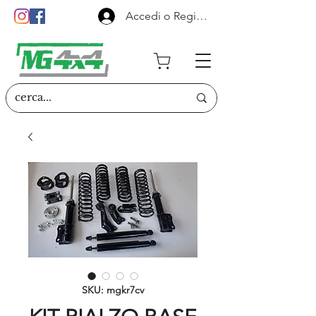
Accedi o Registrati
SKU: mgkr7cv