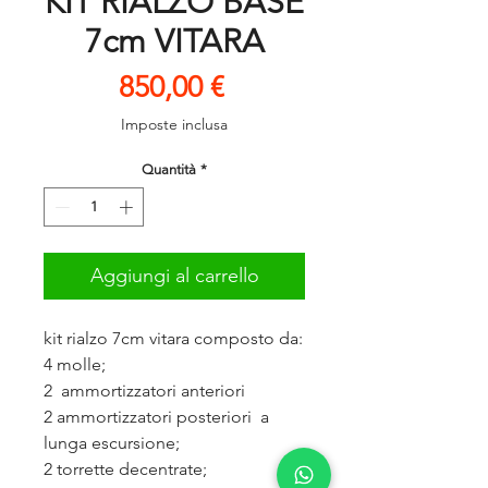
KIT RIALZO BASE
7cm VITARA
Prezzo
850,00 €
Imposte inclusa
Quantità
*
Aggiungi al carrello
kit rialzo 7cm vitara composto da:
4 molle;
2 ammortizzatori anteriori
2 ammortizzatori posteriori a
lunga escursione;
2 torrette decentrate;