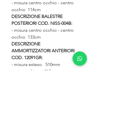
- misura centro occhio - centro
occhio 114cm
DESCRIZIONE BALESTRE
POSTERIORI COD. NISS-004B:
- misura centro occhio - centro
occhio 133cm
DESCRIZIONE
AMMORTIZZATORI ANTERIORI
COD. 12091GR:
- misura esteso 510mm
- misura chiuso 310mm
- diametro perno superiore
14mm
- lunghezza perno superiore
70mm
- diametro perno inferiore 14mm
- lunghezza perno inferiore
70mm
DESCRIZIONE