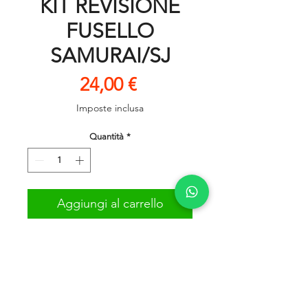
KIT REVISIONE
FUSELLO
SAMURAI/SJ
Prezzo
24,00 €
Imposte inclusa
Quantità
*
Aggiungi al carrello
Kit come da foto. Compatibile
con tutte le versioni 1.0 e 1.3