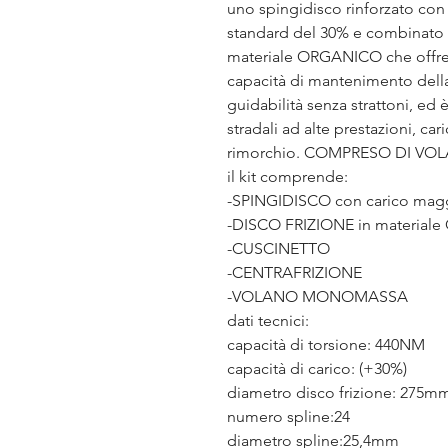
uno spingidisco rinforzato con 
standard del 30% e combinato c
materiale ORGANICO che offre s
capacità di mantenimento dell
guidabilità senza strattoni, ed
stradali ad alte prestazioni, car
rimorchio. COMPRESO DI V
il kit comprende:
-SPINGIDISCO con carico magg
-DISCO FRIZIONE in materiale
-CUSCINETTO
-CENTRAFRIZIONE
-VOLANO MONOMASSA
dati tecnici:
capacità di torsione: 440NM
capacità di carico: (+30%)
diametro disco frizione: 275m
numero spline:24
diametro spline:25,4mm