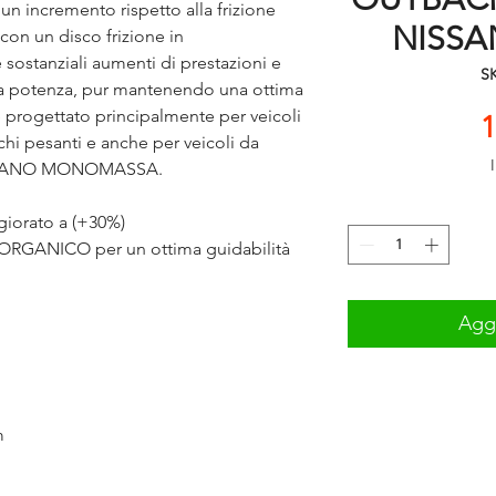
un incremento rispetto alla frizione
NISSA
on un disco frizione in
ostanziali aumenti di prestazioni e
SK
a potenza, pur mantenendo una ottima
 è progettato principalmente per veicoli
1
ichi pesanti e anche per veicoli da
OLANO MONOMASSA.
iorato a (+30%)
 ORGANICO per un ottima guidabilità
Aggi
m