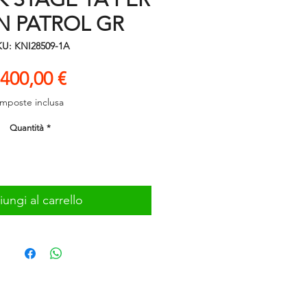
N PATROL GR
U: KNI28509-1A
Prezzo
400,00 €
Imposte inclusa
Quantità
*
ungi al carrello