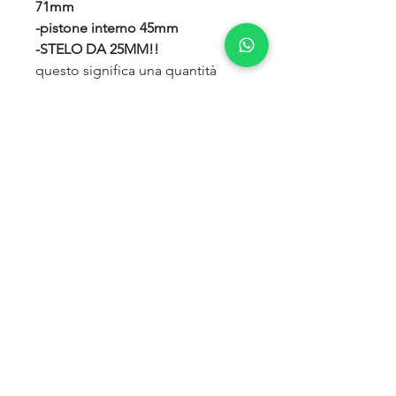
71mm
-pistone interno 45mm
-STELO DA 25MM!!
questo significa una quantità
d’olio parecchio superiore agli
altri ammortizzatori commerciali
olio e gas, che permette
all’ammortizzatore di non
surriscaldarsi durante l’uso
gravoso, non perdere le sue
caratteristiche di frenatura ed
evitare il fading.
-Saldature rinforzate
all around su
perni e maggiorate sugli occhielli
-Componentistica sinterizzata
-Boccole in POLIURETANO
-Fine corsa interno resistente fino
a 7000kg di trazione!
Questo
permette di non strappare