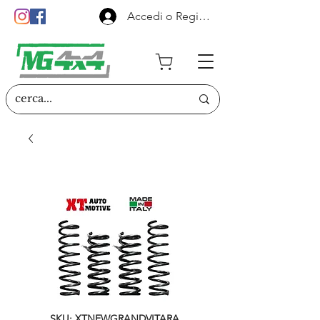
Accedi o Registrati
SKU: XTNEWGRANDVITARA