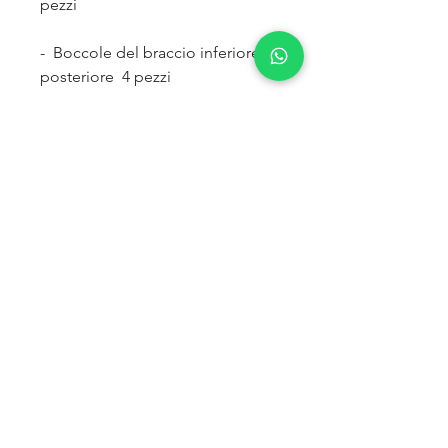
pezzi
- Boccole del braccio inferiore
posteriore 4 pezzi
- Boccole del braccio interno
superiore posteriore 2 pezzi
GRASSO DI MONTAGGIO IN
OMAGGIO
Poliuretano Blu
Privacy Policy
GDPR
Termini e Condizioni