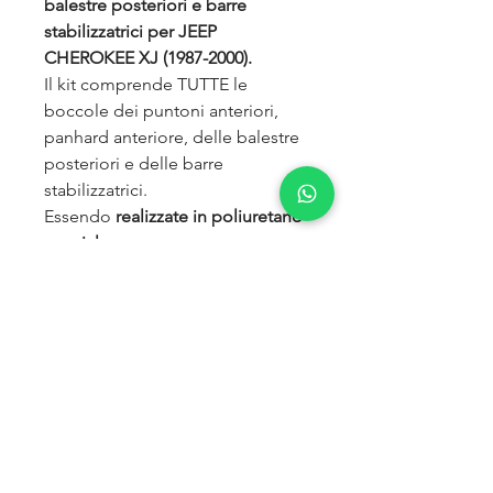
balestre posteriori e barre
stabilizzatrici per
JEEP
CHEROKEE XJ (1987-2000).
Il kit comprende TUTTE le
boccole dei puntoni anteriori,
panhard anteriore, delle balestre
posteriori e delle barre
stabilizzatrici.
Essendo
realizzate in poliuretano
speciale
multicomponente
sono
più
resistenti
delle
originali,
aumentano la
precisione di guida, migliorano il
confort e hanno ottime doti di
mobilità.
PER JEEP CHEROKEE XJ (1987-
2000)