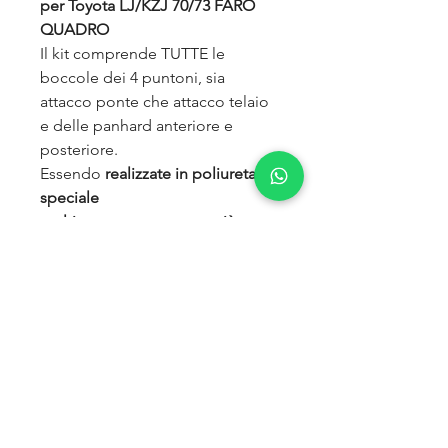
per
Toyota LJ/KZJ 70/73 FARO
QUADRO
Il kit comprende TUTTE le
boccole dei 4 puntoni, sia
attacco ponte che attacco telaio
e delle panhard anteriore e
posteriore.
Essendo
realizzate in poliuretano
speciale
multicomponente
sono
più
resistenti
delle
originali,
aumentano la
precisione di guida, migliorano il
confort e hanno ottime doti di
mobilità.
PER
TOYOTA LJ 70/73 FARO
TONDO anno 88-95
Colore arancio