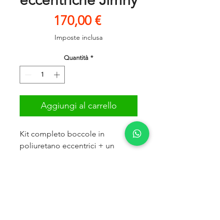
eccentriche Jimny
Prezzo
170,00 €
Imposte inclusa
Quantità
*
Aggiungi al carrello
Kit completo boccole in
poliuretano eccentrici + un
tubetto di grasso
Poliuretano arancio