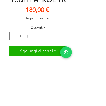
+5cm PATROL TR
Prezzo
180,00 €
Imposte inclusa
Quantità
*
Aggiungi al carrello
N. 4 BISCOTTINI PER PATROL TR
COMPLETI DI BULLONERIA
Privacy Policy