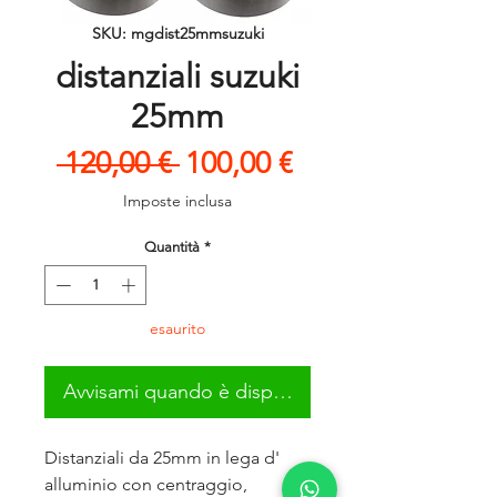
SKU: mgdist25mmsuzuki
distanziali suzuki
25mm
Prezzo
Prezzo
 120,00 € 
100,00 €
regolare
scontato
Imposte inclusa
Quantità
*
esaurito
Avvisami quando è disponibile
Distanziali da 25mm in lega d'
alluminio con centraggio,