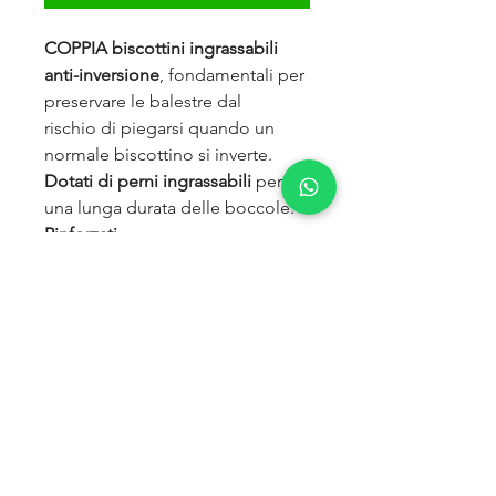
COPPIA biscottini ingrassabili
anti-inversione
, fondamentali per
preservare le balestre dal
rischio di piegarsi quando un
normale biscottino si inverte.
Dotati di perni ingrassabili
per
una lunga durata delle boccole.
Rinforzati.
Consigliato per tutte le balestre.
per l'intero mezzo ne servono 2
coppie.
PREZZO A COPPIA.
Per TOYOTA BJ 40/42 (perni
18mm), BJ 70/71/73, HJ60/61.
LUNGHEZZA +5CM (RIALZO
OTTENUTO +2,5CM).