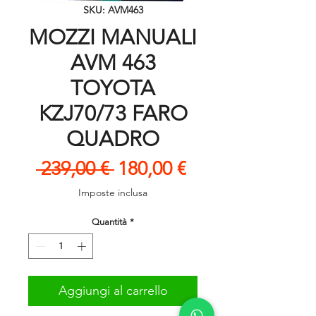
SKU: AVM463
MOZZI MANUALI
AVM 463
TOYOTA
KZJ70/73 FARO
QUADRO
Prezzo
Prezzo
 239,00 € 
180,00 €
regolare
scontato
Imposte inclusa
Quantità
*
Aggiungi al carrello