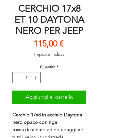
CERCHIO 17x8
ET 10 DAYTONA
NERO PER JEEP
Prezzo
115,00 €
Imposte inclusa
Quantità
*
Aggiungi al carrello
Cerchio 17x8 in acciaio Daytona
nero opaco con riga
rossa
destinato ad equipaggiare
tutti i veicoli fuoristrada.