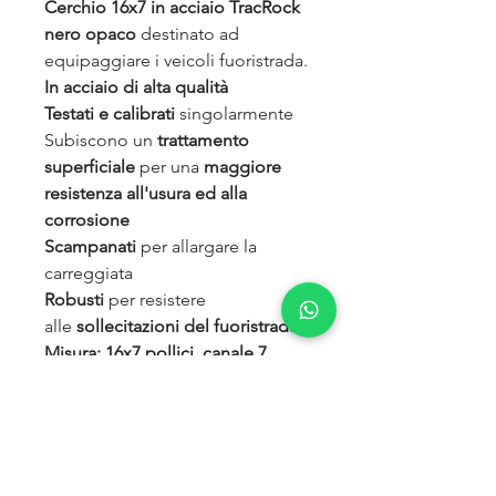
Cerchio 16x7 in acciaio TracRock
nero opaco
destinato ad
equipaggiare i veicoli fuoristrada.
In acciaio di alta qualità
Testati e calibrati
singolarmente
Subiscono un
trattamento
superficiale
per una
maggiore
resistenza all'usura ed alla
corrosione
Scampanati
per allargare la
carreggiata
Robusti
per resistere
alle
sollecitazioni del fuoristrada
Misura: 16x7 pollici, canale 7
pollici, offset -25 (5 FORI)
Per LAND ROVER DEFENDER,
DISCOVERY I, RANGE ROVER
CLASSIC (allargamento per lato
da 5,5cm in su, a seconda del