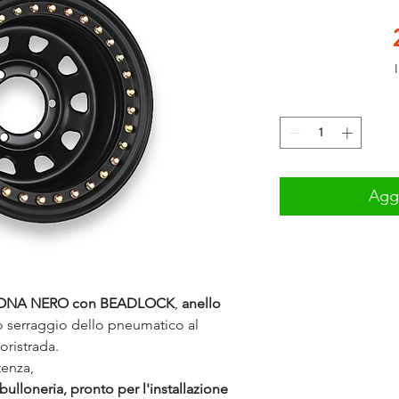
Aggi
AYTONA NERO con BEADLOCK
,
anello
to serraggio dello pneumatico al
oristrada.
tenza,
ulloneria, pronto per l'installazione