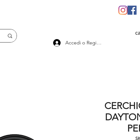
ca
Accedi o Registrati
CERCHIO
DAYTO
PE
S