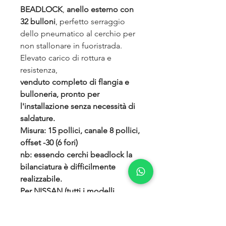
BEADLOCK
,
anello esterno con
32 bulloni
, perfetto serraggio
dello pneumatico al cerchio per
non stallonare in fuoristrada.
Elevato carico di rottura e
resistenza,
venduto completo di flangia e
bulloneria, pronto per
l'installazione senza necessità di
saldature.
Misura: 15 pollici, canale 8 pollici,
offset -30 (6 fori)
nb: essendo cerchi beadlock la
bilanciatura è difficilmente
realizzabile.
Per NISSAN (tutti i modelli
escluso navara d40 e pathfinder)
Si ricorda che i cerchi, progettati