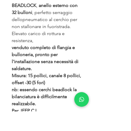
BEADLOCK
,
anello esterno con
32 bulloni
, perfetto serraggio
dellopneumatico al cerchio per
non stallonare in fuoristrada.
Elevato carico di rottura e
resistenza,
venduto completo di flangia e
bulloneria, pronto per
l'installazione senza necessità di
saldature.
Misura: 15 pollici, canale 8 pollici,
offset -30 (5 fori)
nb: essendo cerchi beadlock la
bilanciatura è difficilmente
realizzabile.
Per JEEP CJ
FOTO INDICATIVA
Si ricorda che i cerchi, progettati