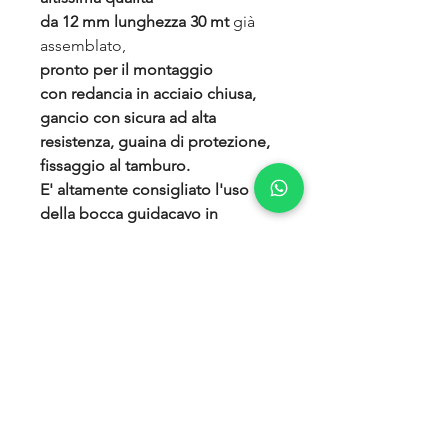
da 12 mm lunghezza 30 mt
già
assemblato,
pronto per il montaggio
con redancia in acciaio chiusa,
gancio con sicura ad alta
resistenza, guaina di protezione,
fissaggio al tamburo.
E' altamente consigliato l'uso
della bocca guidacavo in
alluminio.
il cavo tessile è 10 volte più
leggero del cavo d'acciaio ma
addirittura più robusto, non si
attorciglia e non diventa
pericoloso per le mani quando si
sfilaccia. Praticamente non ha
contraccolpi (effetto frusta) in
caso di rottura.