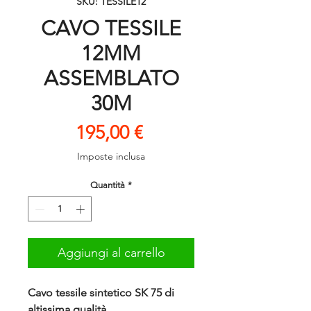
SKU: TESSILE12
CAVO TESSILE
12MM
ASSEMBLATO
30M
Prezzo
195,00 €
Imposte inclusa
Quantità
*
Aggiungi al carrello
Cavo tessile sintetico SK 75 di
altissima qualità