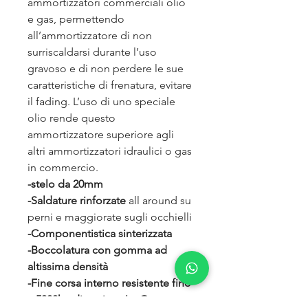
ammortizzatori commerciali olio
e gas, permettendo
all’ammortizzatore di non
surriscaldarsi durante l’uso
gravoso e di non perdere le sue
caratteristiche di frenatura, evitare
il fading. L’uso di uno speciale
olio rende questo
ammortizzatore superiore agli
altri ammortizzatori idraulici o gas
in commercio.
-stelo da 20mm
-Saldature rinforzate
all around su
perni e maggiorate sugli occhielli
-Componentistica sinterizzata
-Boccolatura con gomma ad
altissima densità
-Fine corsa interno resistente fino
a 5000kg di trazione!... Questo