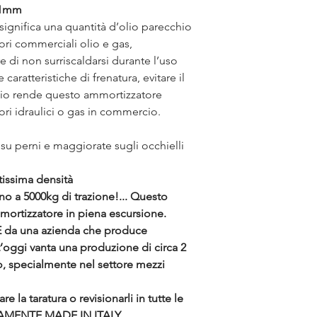
61mm
ignifica una quantità d’olio parecchio
tori commerciali olio e gas,
 di non surriscaldarsi durante l’uso
aratteristiche di frenatura, evitare il
olio rende questo ammortizzatore
ori idraulici o gas in commercio.
 su perni e maggiorate sugli occhielli
issima densità
ino a 5000kg di trazione!... Questo
mortizzatore in piena escursione.
LE da una azienda che produce
t’oggi vanta una produzione di circa 2
o, specialmente nel settore mezzi
 la taratura o revisionarli in tutte le
IVAMENTE MADE IN ITALY