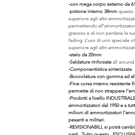
-con mega corpo esterno da 
-pistone interno 38mm
questo s
superiore agli altri ammortizza
permettendo all’ammortizzatore
gravoso e di non perdere le sue c
fading. L’uso di uno speciale 
superiore agli altri ammortizzat
-stelo da 20mm
-Saldature rinforzate
all around
-Componentistica sinterizzata
-Boccolatura con gomma ad alt
-Fine corsa interno resistente f
permette di non strappare l’am
-Prodotti a livello INDUSTRIA
ammortizzatori dal 1950 e a tut
milioni di ammortizzatori l’ann
pesanti e militari.
-REVISIONABILI, si potrà cambiare
parti. Tutto questo...ESCLUS