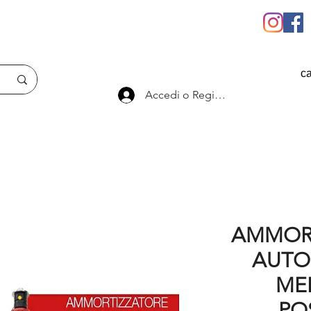
ca
Accedi o Registrati
AMMORT
AUTO
ME
PO