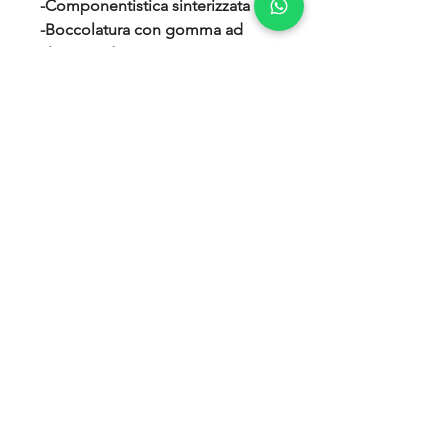
-Componentistica sinterizzata
-Boccolatura con gomma ad
altissima densità
-Fine corsa interno resistente fino
a 5000kg di trazione!... Questo
permette di non strappare
l’ammortizzatore in piena
escursione.
-Prodotti a livello INDUSTRIALE
da una azienda che produce
ammortizzatori dal 1950 e a
tutt’oggi vanta una produzione di
circa 2 milioni di ammortizzatori
l’anno, specialmente nel settore
mezzi pesanti e militari.
-REVISIONABILI, si potrà
cambiare la taratura o revisionarli
in tutte le parti. Tutto
questo...ESCLUSIVAMENTE