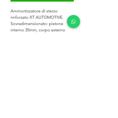
Ammortizzatore di sterzo
rinforzato XT AUTOMOTIVE.
Sovradimensionato: pistone
interno 35mm, corpo esterno
54mm;
taratura maggiorata per ridurre le
vibrazioni;
si monta in sostituzione
dell'originale senza modifiche.
Per NISSAN PATROL GR Y61
2.8TD.
Privacy Policy
GDPR