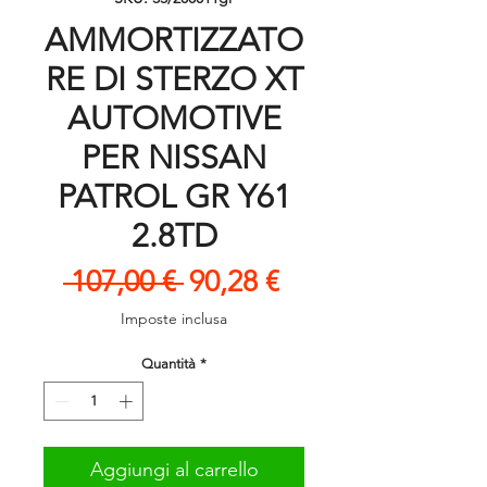
AMMORTIZZATO
RE DI STERZO XT
AUTOMOTIVE
PER NISSAN
PATROL GR Y61
2.8TD
Prezzo
Prezzo
 107,00 € 
90,28 €
regolare
scontato
Imposte inclusa
Quantità
*
Aggiungi al carrello