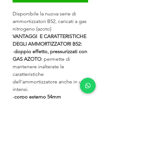
Disponibile la nuova serie di
ammortizzatori B52, caricati a gas
nitrogeno (azoto)
VANTAGGI E CARATTERISTICHE
DEGLI AMMORTIZZATORI B52:
-
doppio effetto, pressurizzati con
GAS AZOTO
: permette di
mantenere inalterate le
caratteristiche
dell'ammortizzatore anche in usi
intensi.
-
corpo esterno 54mm
-pistone interno 35mm
-stelo da 18mm
-boccole in gomma ad alta
densità
-saldature maggiorate