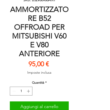
SKU: B52V60V80ANT
AMMORTIZZATO
RE B52
OFFROAD PER
MITSUBISHI V60
E V80
ANTERIORE
Prezzo
95,00 €
Imposte inclusa
Quantità
*
Aggiungi al carrello