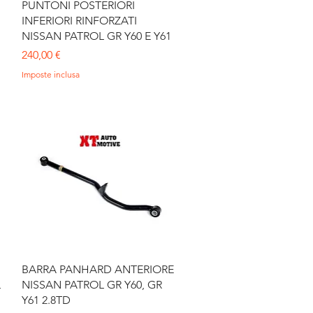
Vista rapida
PUNTONI POSTERIORI
INFERIORI RINFORZATI
NISSAN PATROL GR Y60 E Y61
Prezzo
240,00 €
Imposte inclusa
Vista rapida
BARRA PANHARD ANTERIORE
L
NISSAN PATROL GR Y60, GR
Y61 2.8TD