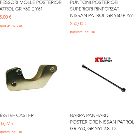
Vista rapida
Vista rapida
PESSORI MOLLE POSTERIORI
PUNTONI POSTERIORI
ATROL GR Y60 E Y61
SUPERIORI RINFORZATI
NISSAN PATROL GR Y60 E Y61
rezzo
5,00 €
Prezzo
250,00 €
mposte inclusa
Imposte inclusa
Vista rapida
Vista rapida
IASTRE CASTER
BARRA PANHARD
POSTERIORE NISSAN PATRO
rezzo
03,27 €
GR Y60, GR Y61 2.8TD
mposte inclusa