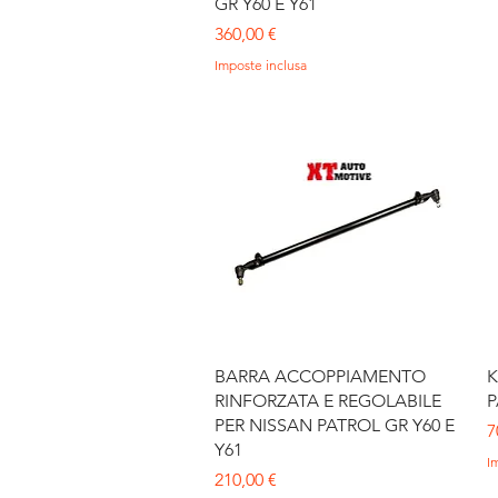
GR Y60 E Y61
Prezzo
360,00 €
Imposte inclusa
Vista rapida
BARRA ACCOPPIAMENTO
K
RINFORZATA E REGOLABILE
P
PER NISSAN PATROL GR Y60 E
P
7
Y61
I
Prezzo
210,00 €