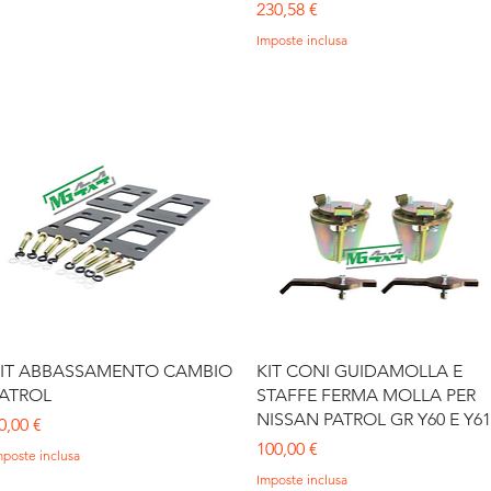
Prezzo
230,58 €
Imposte inclusa
Vista rapida
Vista rapida
IT ABBASSAMENTO CAMBIO
KIT CONI GUIDAMOLLA E
ATROL
STAFFE FERMA MOLLA PER
NISSAN PATROL GR Y60 E Y61
rezzo
0,00 €
Prezzo
100,00 €
mposte inclusa
Imposte inclusa