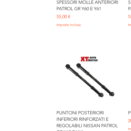
Vista rapida
SPESSORI MOLLE ANTERIORI
S
PATROL GR Y60 E Y61
P
Prezzo
P
55,00 €
5
Imposte inclusa
I
Vista rapida
PUNTONI POSTERIORI
P
INFERIORI RINFORZATI E
P
2
REGOLABILI NISSAN PATROL
I