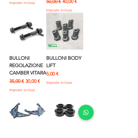
Prezzo regolare
Prezzo scontato
50,00 €
40,00 €
Imposte inclusa
Imposte inclusa
BULLONI
BULLONI BODY
REGOLAZIONE
LIFT
CAMBER VITARA
Prezzo
5,00 €
Prezzo regolare
Prezzo scontato
35,00 €
30,00 €
Imposte inclusa
Imposte inclusa
Bracci anteriori
SPESSORI