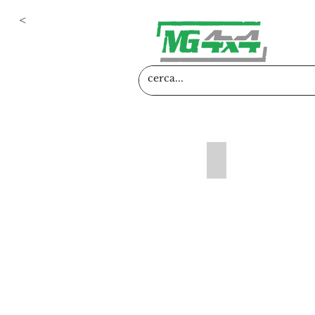
<
Assetti