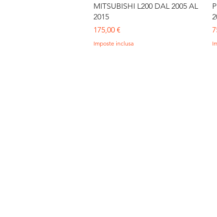
MITSUBISHI L200 DAL 2005 AL
P
2015
2
Prezzo
P
175,00 €
7
Imposte inclusa
I