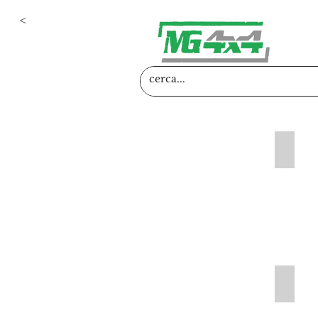
<
Assetti
Ammort