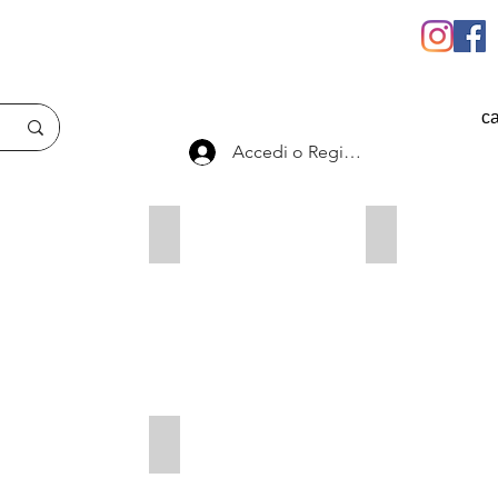
ca
Accedi o Registrati
Componenti Assetti
Boccole
izzatori
Molle/Balestre